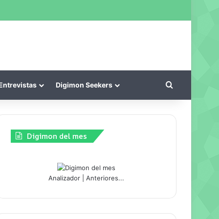
kin
Buscar por
Entrevistas
Digimon Seekers
Digimon del mes
Analizador
|
Anteriores...