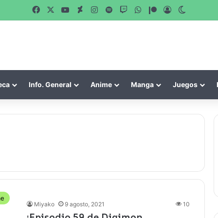
Facebook
X
YouTube
DeviantArt
Instagram
Spotify
Twitch
WhatsApp
Patreon
Acceso
Switch s
eca
Info. General
Anime
Manga
Juegos
me
Miyako
9 agosto, 2021
10
¡Episodio 59 de Digimon