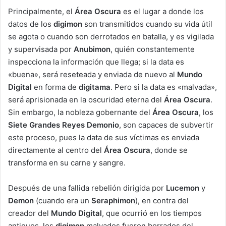
Principalmente, el
Área Oscura
es el lugar a donde los
datos de los
digimon
son transmitidos cuando su vida útil
se agota o cuando son derrotados en batalla, y es vigilada
y supervisada por
Anubimon
, quién constantemente
inspecciona la información que llega; si la data es
«buena», será reseteada y enviada de nuevo al
Mundo
Digital
en forma de
digitama
. Pero si la data es «malvada»,
será aprisionada en la oscuridad eterna del
Área Oscura
.
Sin embargo, la nobleza gobernante del
Área Oscura
, los
Siete Grandes Reyes Demonio
, son capaces de subvertir
este proceso, pues la data de sus víctimas es enviada
directamente al centro del
Área Oscura
, donde se
transforma en su carne y sangre.
Después de una fallida rebelión dirigida por
Lucemon
y
Demon
(cuando era un
Seraphimon
), en contra del
creador del
Mundo Digital
, que ocurrió en los tiempos
antiguos, los
digimon
malvados fueron borrados del