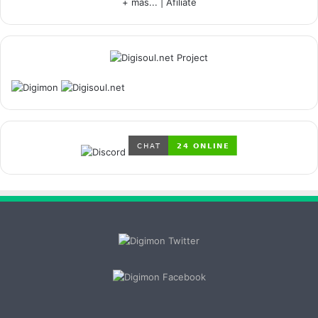
+ más...
|
Afíliate