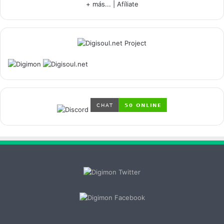
+ más...
|
Afíliate