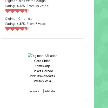
Digimon Xros Wars (Manga)
Rating:
4.5
/5. From 18 votes.
Digimon Chronicle
Rating:
4.5
/5. From 7 votes.
Cafe Shibe
KameCorp
Ticket Dorado
PVP Bravehearts
Waifus Wiki
+ más...
|
Afíliate