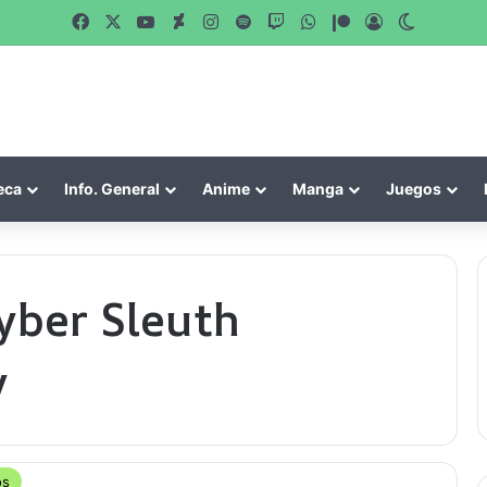
Facebook
X
YouTube
DeviantArt
Instagram
Spotify
Twitch
WhatsApp
Patreon
Acceso
Switch s
eca
Info. General
Anime
Manga
Juegos
yber Sleuth
y
os