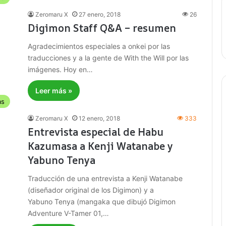
Zeromaru X
27 enero, 2018
26
Digimon Staff Q&A – resumen
Agradecimientos especiales a onkei por las
traducciones y a la gente de With the Will por las
imágenes. Hoy en…
Leer más »
as
Zeromaru X
12 enero, 2018
333
Entrevista especial de Habu
Kazumasa a Kenji Watanabe y
Yabuno Tenya
Traducción de una entrevista a Kenji Watanabe
(diseñador original de los Digimon) y a
Yabuno Tenya (mangaka que dibujó Digimon
Adventure V-Tamer 01,…