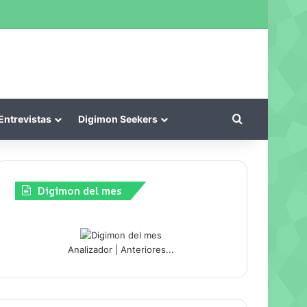
kin
Buscar por
Entrevistas
Digimon Seekers
Digimon del mes
Analizador
|
Anteriores...