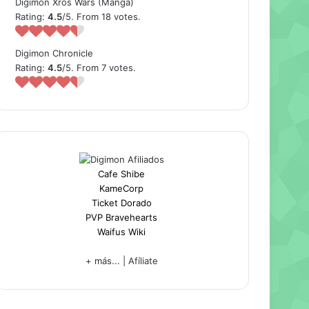
Digimon Xros Wars (Manga)
Rating:
4.5
/5. From 18 votes.
Digimon Chronicle
Rating:
4.5
/5. From 7 votes.
Cafe Shibe
KameCorp
Ticket Dorado
PVP Bravehearts
Waifus Wiki
+ más...
|
Afíliate