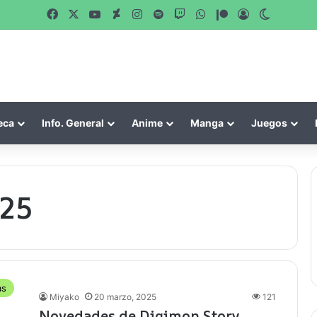
Facebook
X
YouTube
DeviantArt
Instagram
Spotify
Twitch
WhatsApp
Patreon
Acceso
Switch s
eca
Info. General
Anime
Manga
Juegos
25
as
Miyako
20 marzo, 2025
121
Novedades de Digimon Story