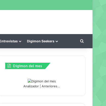
kin
Buscar por
Entrevistas
Digimon Seekers
Digimon del mes
Analizador
|
Anteriores...