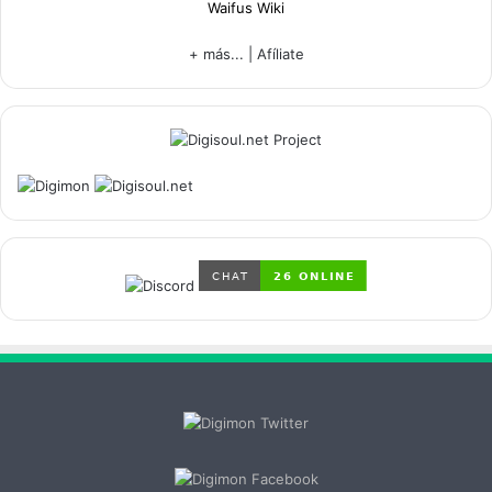
Waifus Wiki
+ más...
|
Afíliate