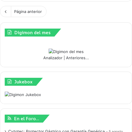
Página anterior
Digimon del mes
Analizador
|
Anteriores...
Jukebox
En el Foro…
Cytotec: Protector Gástrico con Garantía Genérica
5 agosto,