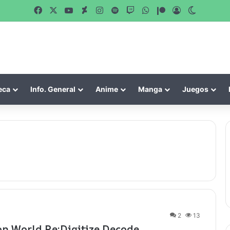
Facebook
X
YouTube
DeviantArt
Instagram
Spotify
Twitch
WhatsApp
Patreon
Acceso
Switch s
eca
Info. General
Anime
Manga
Juegos
2
13
on World Re:Digitize Decode