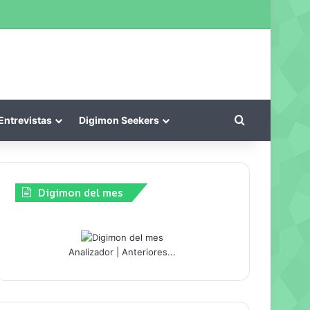
kin
Buscar por
Entrevistas
Digimon Seekers
Digimon del mes
Analizador
|
Anteriores...