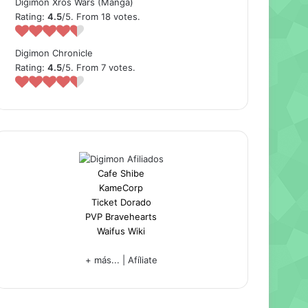
Digimon Xros Wars (Manga)
Rating:
4.5
/5. From 18 votes.
Digimon Chronicle
Rating:
4.5
/5. From 7 votes.
Cafe Shibe
KameCorp
Ticket Dorado
PVP Bravehearts
Waifus Wiki
+ más...
|
Afíliate