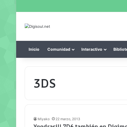
Inicio
Comunidad
Interactivo
Bibliot
3DS
Miyako
22 marzo, 2013
Yggdrasill 7D6 también en Digim