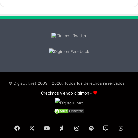
© Digisoul.net 2009 - 2026. Todos los derechos reservados |
Crecimos viendo digimon~
Facebook
X
YouTube
DeviantArt
Instagram
Spotify
Twitch
What