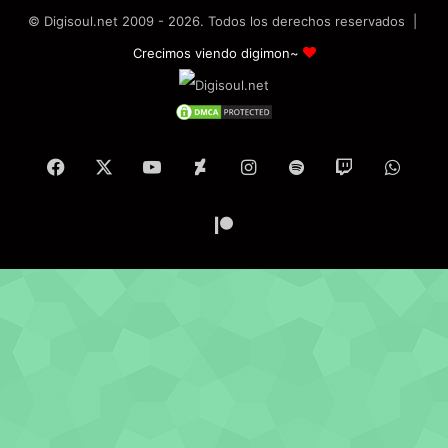
© Digisoul.net 2009 - 2026. Todos los derechos reservados |
Crecimos viendo digimon~
Facebook
X
YouTube
DeviantArt
Instagram
Spotify
Twitch
What
Patreon